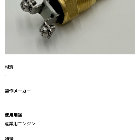
材質
-
製作メーカー
-
使用用途
産業用エンジン
特徴