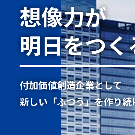
想像力が
明日をつく
付加価値創造企業として
新しい「ふつう」を作り続