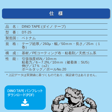
仕 様
品 名：
DINO TAPE (ダイノ テープ)
型 番：
DT-25
製造国：
ベトナム
規 格：
テープ総厚／260μ・幅／50ｍｍ・長さ／25ｍ（１
巻）
構 成：
基材／PEコーティング布・粘着剤／天然ゴム系
性 能：
引張強度45N／10ｍｍ
粘着力／6～7.2N／10ｍｍ（被着体：SUS）
伸び／17％（±2）
ボールタック／ボールNo.20
＊上記データは実測値に基づくものであり、保証値ではありません。