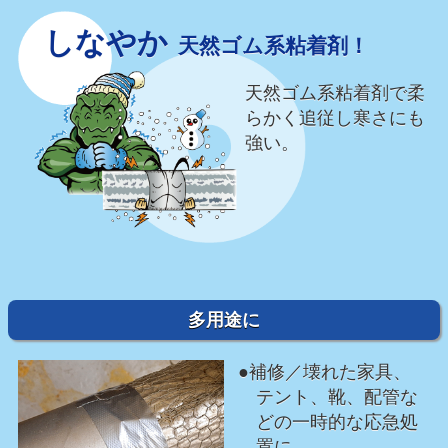
しなやか
天然ゴム系粘着剤！
天然ゴム系粘着剤で柔
らかく追従し寒さにも
強い。
多用途に
●補修／壊れた家具、
テント、靴、配管な
どの一時的な応急処
置に。