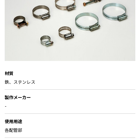
材質
鉄、ステンレス
製作メーカー
-
使用用途
各配管部