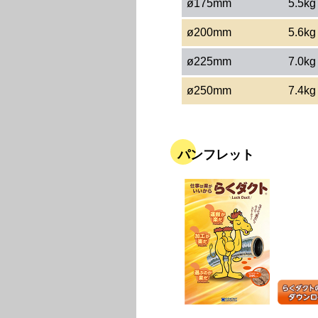
ø175mm
5.5kg
ø200mm
5.6kg
ø225mm
7.0kg
ø250mm
7.4kg
パンフレット