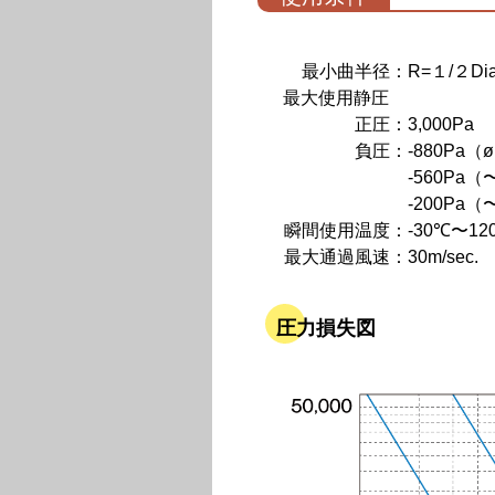
最小曲半径：
R=１/２Di
最大使用静圧
正圧：
3,000Pa
負圧：
-880Pa（
-560Pa（
-200Pa（
瞬間使用温度：
-30℃〜12
最大通過風速：
30m/sec.
圧力損失図