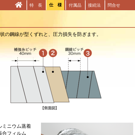
仕 様
特 長
付属品
接続法
問合せ
状の鋼線が型くずれと、圧力損失を防ぎます。
ルミニウム蒸着
張合フィルム