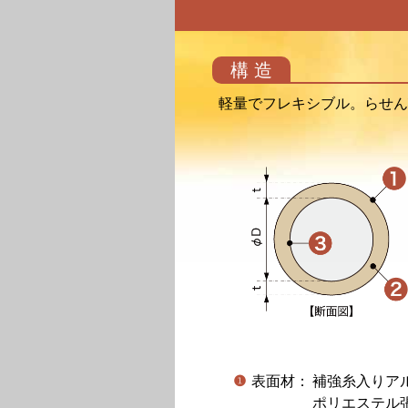
構 造
軽量でフレキシブル。らせん
❶
表面材：
補強糸入りア
ポリエステル