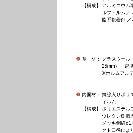
【構成】
アルミニウム
ルフィルム／
脂系接着剤 
❷
基 材：
グラスウール
25mm）・密度2
※ホルムアル
❸
内面材：
鋼線入りポリ
ィルム
【構成】
ポリエステル
ウレタン樹脂
メッキ鋼線ø1.
クト口径によ