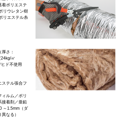
蒸着ポリエステ
 ポリウレタン樹
／ポリエステル糸
（厚さ：
4kg/㎥
デヒド不使用
エステル張合フ
フィルム／ポリ
系接着剤／亜鉛
0 ～1.5mm（ダ
り異なる）