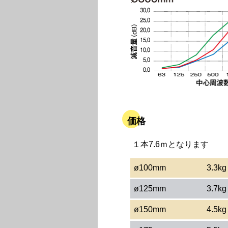
価格
１本7.6ｍとなります
ø100mm
3.3kg
ø125mm
3.7kg
ø150mm
4.5kg