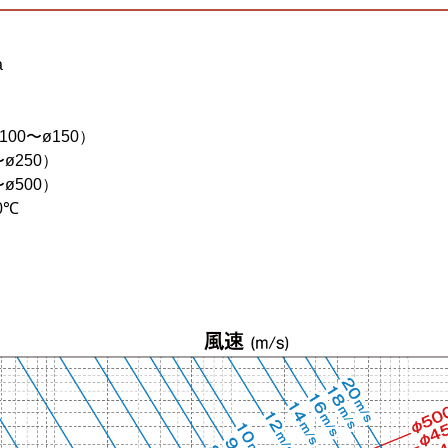
a
ø100〜ø150）
〜ø250）
〜ø500）
0℃